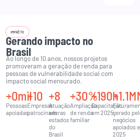
IMPACTO
Gerando impacto no
Brasil
Ao longo de 10 anos, nossos projetos
promoveram a geração de renda para
pessoas de vulnerabilidade social com
impacto social mensurado.
+
0
mil
+
10
+
8
+
30
%
+
190
h
+
1.1
M
Pessoas
Empresas
Atuação
Ampliação
Capacitação
Faturame
apoiadas
patrocinadoras
em
de renda
em 2025
gerado pel
estados
familiar
negócios
do
apoiados 
Brasil
2025