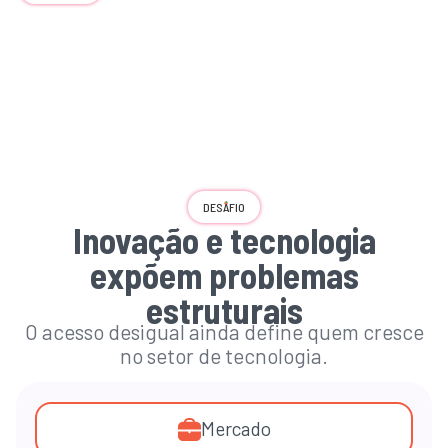
A inovação acelera, mas o
acesso às
oportunidades
permanecem
desiguais
.
DESAFIO
Inovação e tecnologia
expõem problemas
estruturais
O acesso desigual ainda define quem cresce
no setor de tecnologia.
Mercado