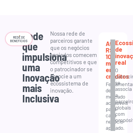
Rede
Nossa rede de
REDE DE
parceiros garante
BENEFÍCIOS
Ecoss
Até
que
que os negócios
de
R$
impulsiona
apoiados comecem
inova
100
competitivos e que
real
mil
uma
o patrocinador se
em
O
Inovação
créditos
associe a um
patroci
se
ecossistema de
Ferramenta
mais
associa
inovação.
de
a
Inclusiva
mercado
parceir
acessíveis
globais
para
com
cada
propósi
negócio
apoiado.