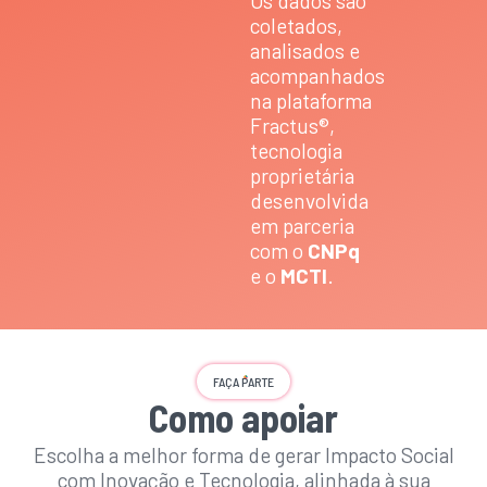
Os dados são
coletados,
analisados e
acompanhados
na plataforma
Fractus®,
tecnologia
proprietária
desenvolvida
em parceria
com o
CNPq
e o
MCTI
.
FAÇA PARTE
Como apoiar
Escolha a melhor forma de gerar Impacto Social
com Inovação e Tecnologia, alinhada à sua