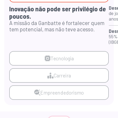
Inovação não pode ser privilégio de
Des
de j
poucos.
anos
A missão da Ganbatte é fortalecer quem
tem potencial, mas não teve acesso.
Dess
55% 
(IBG
Tecnologia
Carreira
Empreendedorismo