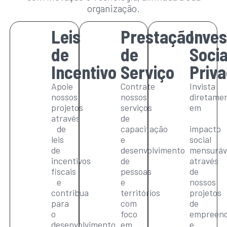
organização.
Leis
Prestação
Inve
de
de
Socia
Incentivo
Serviço
Priv
Apoie
Contrate
Invista
nossos
nossos
diretame
projetos
serviços
em
através
de
de
capacitação
impacto
leis
e
social
de
desenvolvimento
mensuráv
incentivos
de
através
fiscais
pessoas
de
e
e
nossos
contribua
territórios
projetos
para
com
de
o
foco
empreend
desenvolvimento
em
e