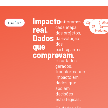
Impacto
Monitoramos
GRI/ESG
Teoria
O
FRACTUS ®
real.
cada etapa
da
Mudança
dos projetos,
Dados
da evolução
dos
que
participantes
comprovam.
aos
resultados
gerados,
transformando
impacto em
dados que
apoiam
decisões
estratégicas.