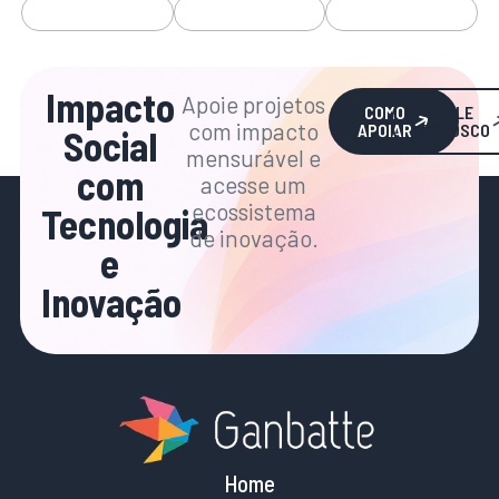
Impacto
Apoie projetos
COMO
FALE
com impacto
APOIAR
CONOSCO
Social
mensurável e
com
acesse um
ecossistema
Tecnologia
de inovação.
e
Inovação
Home